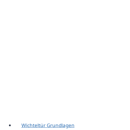
Szenen
für
eine
kreative
Adventszeit
Wichteltür Grundlagen