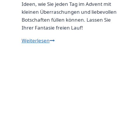
Ideen, wie Sie jeden Tag im Advent mit
kleinen Überraschungen und liebevollen
Botschaften füllen können. Lassen Sie
Ihrer Fantasie freien Lauf!
Wichteltür-
Weiterlesen
Ideensammlung:
Kreative
Ideen
für
jeden
Adventstag