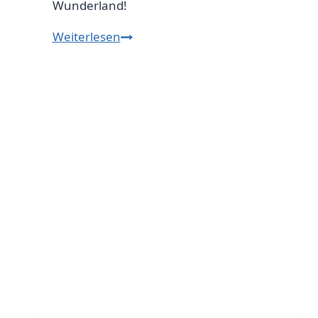
Wunderland!
Kreative
Weiterlesen
Wichteltür
Bastelideen
für
eine
zauberhafte
Adventszeit