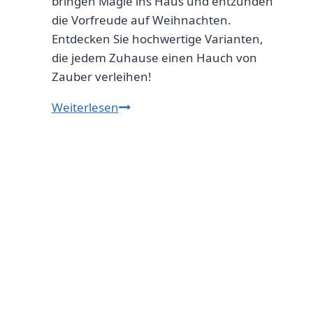
bringen Magie ins Haus und entzünden
die Vorfreude auf Weihnachten.
Entdecken Sie hochwertige Varianten,
die jedem Zuhause einen Hauch von
Zauber verleihen!
Wichteltür
Weiterlesen
in
hoher
Qualität:
Einzigartige
Türchen
für
die
Adventszeit