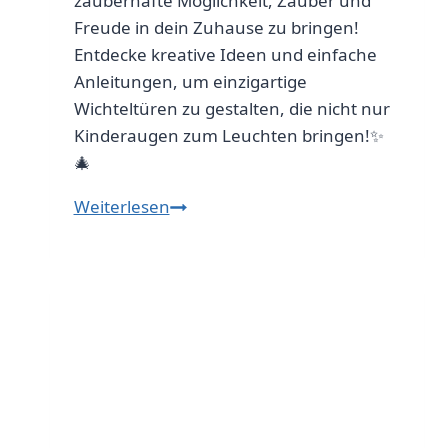
zauberhafte Möglichkeit, Zauber und
Freude in dein Zuhause zu bringen!
Entdecke kreative Ideen und einfache
Anleitungen, um einzigartige
Wichteltüren zu gestalten, die nicht nur
Kinderaugen zum Leuchten bringen!✨
🎄
Wichteltür
Weiterlesen
Deko
selber
machen:
Ideen
und
Anleitungen
für
Weihnachten