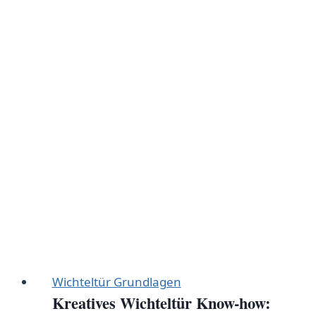
Kinder:
Kreative
Ideen
für
die
Adventszeit
Wichteltür Grundlagen
Kreatives Wichteltür Know-how: