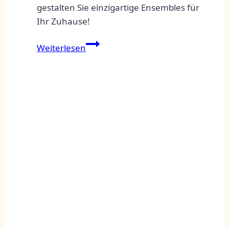
gestalten Sie einzigartige Ensembles für
Ihr Zuhause!
Miniatur
Weiterlesen
Miniobjekte:
Ideen
für
kreative
Bastelprojekte
und
Deko