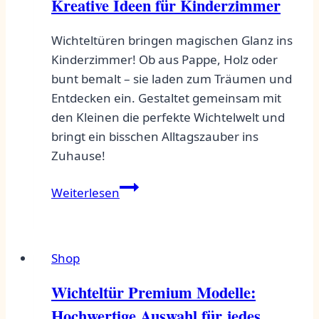
Kreative Ideen für Kinderzimmer
Bastelprojekte
Wichteltüren bringen magischen Glanz ins
Kinderzimmer! Ob aus Pappe, Holz oder
bunt bemalt – sie laden zum Träumen und
Entdecken ein. Gestaltet gemeinsam mit
den Kleinen die perfekte Wichtelwelt und
bringt ein bisschen Alltagszauber ins
Zuhause!
Wichteltür
Weiterlesen
als
Alltagszauber:
Kreative
Shop
Ideen
für
Wichteltür Premium Modelle:
Kinderzimmer
Hochwertige Auswahl für jedes