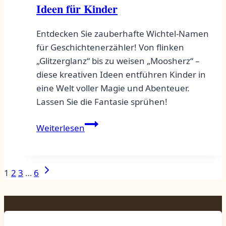
Ideen für Kinder
Entdecken Sie zauberhafte Wichtel-Namen
für Geschichtenerzähler! Von flinken
„Glitzerglanz“ bis zu weisen „Moosherz“ –
diese kreativen Ideen entführen Kinder in
eine Welt voller Magie und Abenteuer.
Lassen Sie die Fantasie sprühen!
Wichtel-
Weiterlesen
Namen
für
Geschichtenerzähler:
Seitennavigation
Nächste
1
2
3
…
6
Kreative
Seite
Ideen
für
Kinder