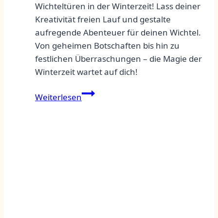
Wichteltüren in der Winterzeit! Lass deiner
Kreativität freien Lauf und gestalte
aufregende Abenteuer für deinen Wichtel.
Von geheimen Botschaften bis hin zu
festlichen Überraschungen – die Magie der
Winterzeit wartet auf dich!
Kreative
Weiterlesen
Wichteltür
Abenteuer
Ideen
für
die
Winterzeit
entdecken