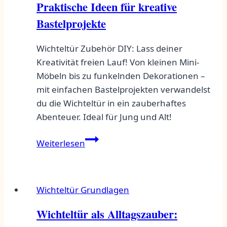
Praktische Ideen für kreative
Bastelprojekte
Wichteltür Zubehör DIY: Lass deiner
Kreativität freien Lauf! Von kleinen Mini-
Möbeln bis zu funkelnden Dekorationen –
mit einfachen Bastelprojekten verwandelst
du die Wichteltür in ein zauberhaftes
Abenteuer. Ideal für Jung und Alt!
Wichteltür
Weiterlesen
Zubehör
DIY:
Praktische
Wichteltür Grundlagen
Ideen
für
Wichteltür als Alltagszauber:
kreative