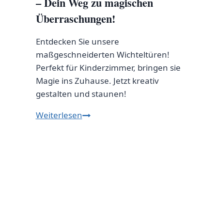
– Dein Weg zu magischen
Überraschungen!
Entdecken Sie unsere
maßgeschneiderten Wichteltüren!
Perfekt für Kinderzimmer, bringen sie
Magie ins Zuhause. Jetzt kreativ
gestalten und staunen!
Entdecke
Weiterlesen
die
zauberhafte
Welt
der
maßgeschneiderten
Wichteltüren
–