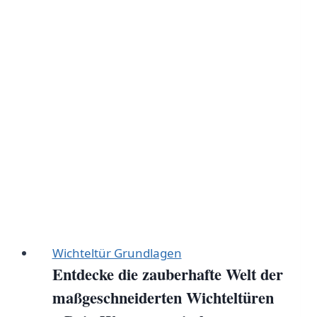
Entdecke
die
magische
Welt
hinter
dem
Türchen!
Wichteltür Grundlagen
Entdecke die zauberhafte Welt der
maßgeschneiderten Wichteltüren