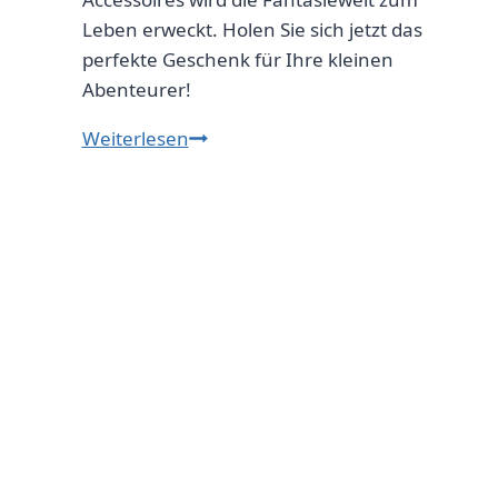
Leben erweckt. Holen Sie sich jetzt das
perfekte Geschenk für Ihre kleinen
Abenteurer!
Die
Weiterlesen
magische
Welt
der
Wichteltür
–
Romantik
pur!