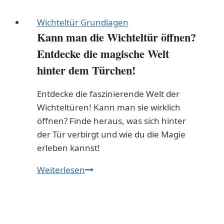
hilft uns, die wahre Bedeutung von Weihnachten
zu feiern.
Wichteltür Grundlagen
Kann man die Wichteltür öffnen?
Tauchen Sie ein in diese magische Welt und
Entdecke die magische Welt
lassen Sie sich von der Freude und dem Zauber
hinter dem Türchen!
der Weihnachtszeit inspirieren. Erfahren Sie, wie
die Weihnachtselfen dafür sorgen, dass das Fest
Entdecke die faszinierende Welt der
der Liebe zu einem unvergesslichen Erlebnis wird.
Wichteltüren! Kann man sie wirklich
Besuchen Sie jetzt unsere Website und entdecken
öffnen? Finde heraus, was sich hinter
Sie die magische Welt der Weihnachtselfen und
der Tür verbirgt und wie du die Magie
der Secret Santa Tür. Machen Sie mit bei diesem
erleben kannst!
positiven, herzlichen und inspirierenden
Kann
Weiterlesen
Weihnachtsabenteuer, das Groß und Klein
man
begeistern wird!
die
Wichteltür
öffnen?