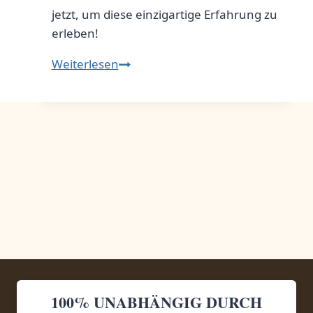
jetzt, um diese einzigartige Erfahrung zu
erleben!
Die
Weiterlesen
magische
Welt
der
WichtelIm
Land
der
kleinen
Helfer
100% UNABHÄNGIG DURCH