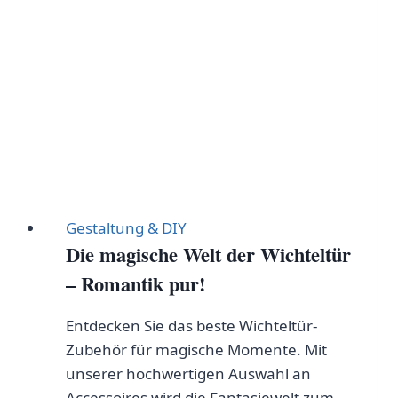
Dein
Weg
zu
magischen
Überraschungen!
Gestaltung & DIY
Die magische Welt der Wichteltür
– Romantik pur!
Entdecken Sie das beste Wichteltür-
Zubehör für magische Momente. Mit
unserer hochwertigen Auswahl an
Accessoires wird die Fantasiewelt zum