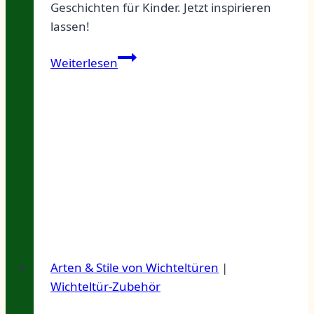
Geschichten für Kinder. Jetzt inspirieren
lassen!
Entdecke
Weiterlesen
die
zauberhafte
Welt
der
Feentüren
zum
Aufstellen
–
Deine
Einladung
ins
Arten & Stile von Wichteltüren
|
Märchen!
Wichteltür-Zubehör