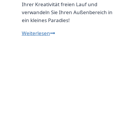
Ihrer Kreativität freien Lauf und
verwandeln Sie Ihren Außenbereich in
ein kleines Paradies!
Miniatur
Weiterlesen
Outdoor
Deko:
Ideen
für
kreative
Gartengestaltung