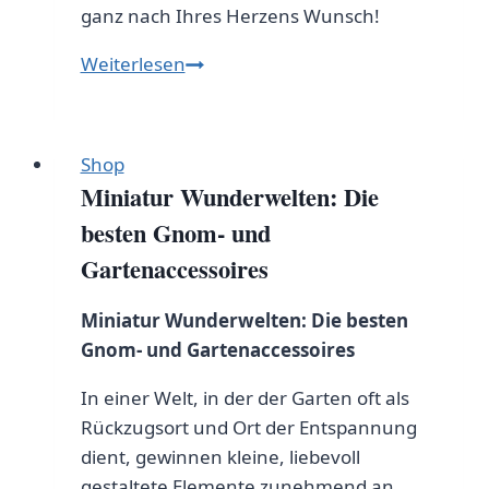
ganz nach Ihres Herzens Wunsch!
Miniatur
Weiterlesen
Garten
Deko:
Kreative
Shop
Ideen
Miniatur Wunderwelten: Die
für
besten Gnom- und
kleine
Gartenaccessoires
Gartenlandschaften
Miniatur Wunderwelten: Die besten
Gnom- und Gartenaccessoires
In einer Welt, in der der Garten oft als
Rückzugsort und Ort der Entspannung
dient, gewinnen kleine, liebevoll
gestaltete Elemente zunehmend an