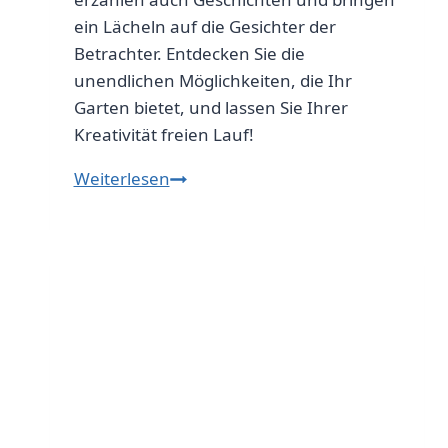
ein Lächeln auf die Gesichter der
Betrachter. Entdecken Sie die
unendlichen Möglichkeiten, die Ihr
Garten bietet, und lassen Sie Ihrer
Kreativität freien Lauf!
Miniatur
Weiterlesen
Wunderwelten:
Die
besten
Gnom-
und
Gartenaccessoires