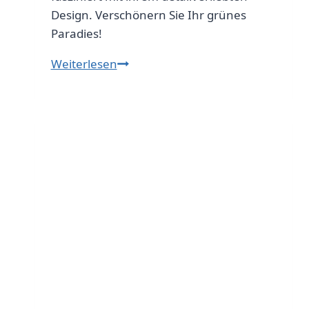
Design. Verschönern Sie Ihr grünes
Paradies!
Wichtel
Weiterlesen
Mini
Gießkanne
für
kreative
Dekoration
im
Garten