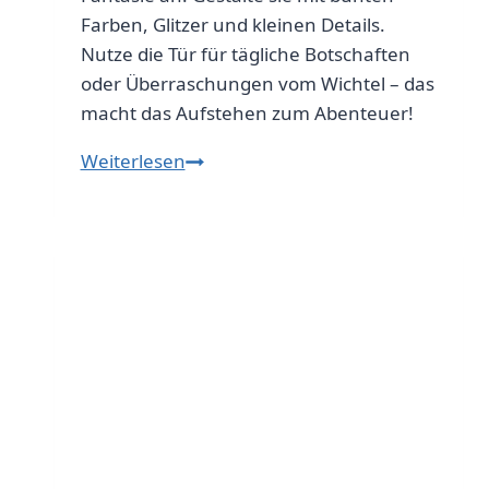
Farben, Glitzer und kleinen Details.
Nutze die Tür für tägliche Botschaften
oder Überraschungen vom Wichtel – das
macht das Aufstehen zum Abenteuer!
Wichteltür
Weiterlesen
im
Kinderzimmer:
Ideen
zur
Gestaltung
und
Nutzung