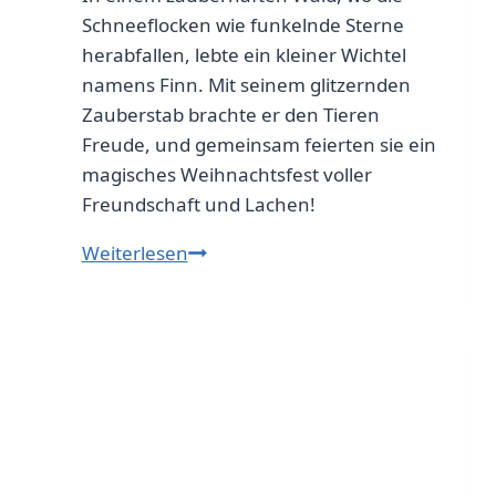
Schneeflocken wie funkelnde Sterne
herabfallen, lebte ein kleiner Wichtel
namens Finn. Mit seinem glitzernden
Zauberstab brachte er den Tieren
Freude, und gemeinsam feierten sie ein
magisches Weihnachtsfest voller
Freundschaft und Lachen!
Wichtelzauber:
Weiterlesen
Freundschaft
mit
den
Tieren
im
Wald