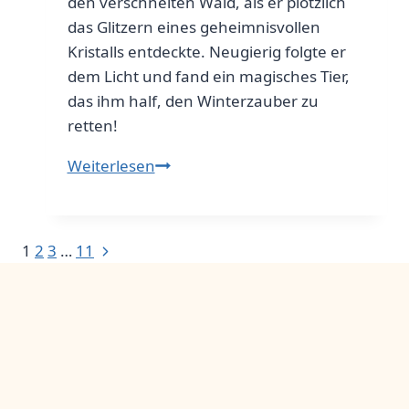
den verschneiten Wald, als er plötzlich
das Glitzern eines geheimnisvollen
Kristalls entdeckte. Neugierig folgte er
dem Licht und fand ein magisches Tier,
das ihm half, den Winterzauber zu
retten!
Wichtel
Weiterlesen
Wendel
und
das
Seitennavigation
Nächste
1
2
3
…
11
Abenteuer
Seite
in
der
zauberhaften
Natur