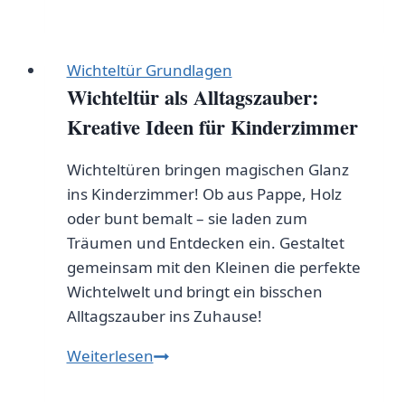
man
eine
Wichteltür
Wichteltür Grundlagen
ganzjährig
Wichteltür als Alltagszauber:
nutzt:
Kreative Ideen für Kinderzimmer
Tipps
und
Wichteltüren bringen magischen Glanz
Ideen
ins Kinderzimmer! Ob aus Pappe, Holz
oder bunt bemalt – sie laden zum
Träumen und Entdecken ein. Gestaltet
gemeinsam mit den Kleinen die perfekte
Wichtelwelt und bringt ein bisschen
Alltagszauber ins Zuhause!
Wichteltür
Weiterlesen
als
Alltagszauber: