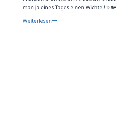
man ja eines Tages einen Wichtel! ✨🏡
Wichteltür
Weiterlesen
im
Garten
gestalten:
Ideen
für
einen
zauberhaften
Platz