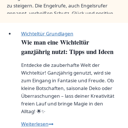
zu steigern. Die Engelrufe, auch Engelsrufer
genannt, verheißen Schutz, Glück und positive
Energien. Tauchen Sie ein in die Magie dieser
traditionellen Schmuckstücke und lassen Sie sich
Wichteltür Grundlagen
von ihrem spirituellen Charme verzaubern.
Wie man eine Wichteltür
Besuchen Sie unsere positive Website und lassen
ganzjährig nutzt: Tipps und Ideen
Sie sich von der euphorischen Welt der Magie
inspirieren!
Entdecke die zauberhafte Welt der
Wichteltür! Ganzjährig genutzt, wird sie
zum Eingang in Fantasie und Freude. Ob
kleine Botschaften, saisonale Deko oder
Überraschungen – lass deiner Kreativität
freien Lauf und bringe Magie in den
Alltag! 🌟✨
Wie
Weiterlesen