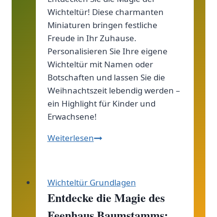
Wichteltür! Diese charmanten
Miniaturen bringen festliche
Freude in Ihr Zuhause.
Personalisieren Sie Ihre eigene
Wichteltür mit Namen oder
Botschaften und lassen Sie die
Weihnachtszeit lebendig werden –
ein Highlight für Kinder und
Erwachsene!
Wichteltür
Weiterlesen
zum
Personalisieren:
Individuelle
Wichteltür Grundlagen
Deko
Entdecke die Magie des
für
Feenhaus Baumstamms:
Weihnachten