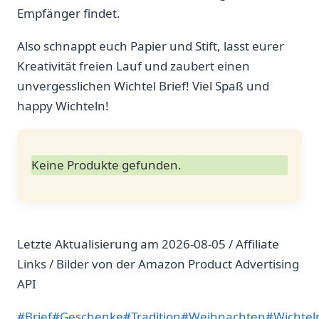
Empfänger findet.
Also schnappt euch Papier und Stift, lasst eurer
Kreativität freien Lauf und zaubert einen
unvergesslichen Wichtel Brief! Viel Spaß und
happy Wichteln!
Keine Produkte gefunden.
Letzte Aktualisierung am 2026-08-05 / Affiliate
Links / Bilder von der Amazon Product Advertising
API
Schlagworte:
#
Brief
#
Geschenke
#
Tradition
#
Weihnachten
#
Wichtel