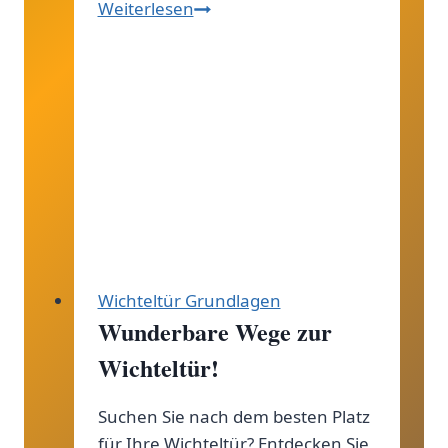
Wie
Weiterlesen
geht
Weihnachtswichteln?
So
machst
du
dein
Fest
zu
einem
zauberhaften
Wichteltür Grundlagen
Erlebnis!
Wunderbare Wege zur
Wichteltür!
Suchen Sie nach dem besten Platz
für Ihre Wichteltür? Entdecken Sie