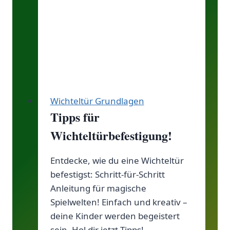
gelingt
der
perfekte
Start
Wichteltür Grundlagen
Tipps für
Wichteltürbefestigung!
Entdecke, wie du eine Wichteltür
befestigst: Schritt-für-Schritt
Anleitung für magische
Spielwelten! Einfach und kreativ –
deine Kinder werden begeistert
sein. Hol dir jetzt Tipps!