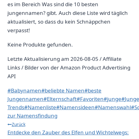
es im Bereich Was sind die 10 besten
jungennamen? gibt. Auch diese Liste wird täglich
aktualisiert, so dass du kein Schnäppchen
verpasst!
Keine Produkte gefunden.
Letzte Aktualisierung am 2026-08-05 / Affiliate
Links / Bilder von der Amazon Product Advertising
API
Schlagworte:
#
Babynamen
#
beliebte Namen
#
beste
Jungennamen
#
Elternschaft
#
Favoriten
#
junge
#
Jung
Trends
#
Namenliste
#
Namensideen
#
Namenswahl
#
S
zur Namensfindung
Beitragsnavigation
Zurück
Entdecke den Zauber des Elfen und Wichtelwegs: