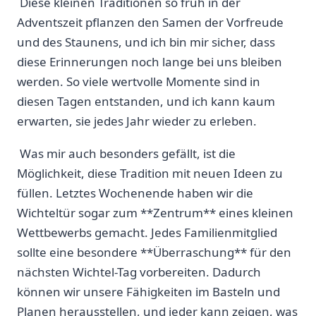
‌‍ Diese ‍kleinen Traditionen so ​früh in der
Adventszeit pflanzen den Samen der Vorfreude
und des Staunens, ‍und‍ ich​ bin mir⁣ sicher, dass
diese ​Erinnerungen⁣ noch lange‍ bei uns bleiben
werden. ​So⁢ viele wertvolle Momente sind in
diesen Tagen entstanden, und ich ‍kann kaum
erwarten, sie jedes Jahr⁣ wieder ​zu erleben.‌
‍ Was ​mir auch⁢ besonders gefällt, ist‌ die
⁢Möglichkeit,⁣ diese​ Tradition⁤ mit neuen ​Ideen ‍zu
‌füllen. Letztes Wochenende haben wir die
Wichteltür sogar zum **Zentrum** eines kleinen
‌Wettbewerbs gemacht. Jedes Familienmitglied
sollte eine besondere **Überraschung** für den
⁣nächsten Wichtel-Tag vorbereiten.⁣ Dadurch
können wir unsere Fähigkeiten im⁤ Basteln und
Planen herausstellen, ‌und jeder kann zeigen,‌ was⁤