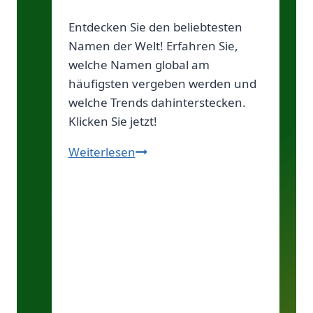
Entdecken Sie den beliebtesten
Namen der Welt! Erfahren Sie,
welche Namen global am
häufigsten vergeben werden und
welche Trends dahinterstecken.
Klicken Sie jetzt!
Der
Weiterlesen
häufigste
Name
der
Welt:
Wer
führt
die
Liste?