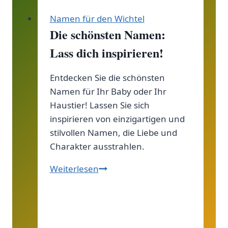
Jungennamen
Namen für den Wichtel
und
Die schönsten Namen:
ihre
Lass dich inspirieren!
Bedeutungen!
Entdecken Sie die schönsten
Namen für Ihr Baby oder Ihr
Haustier! Lassen Sie sich
inspirieren von einzigartigen und
stilvollen Namen, die Liebe und
Charakter ausstrahlen.
Die
Weiterlesen
schönsten
Namen:
Lass
dich