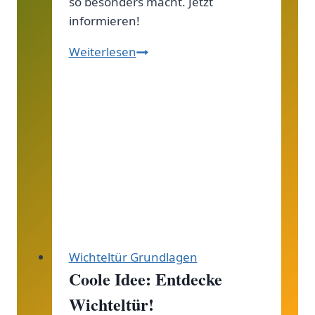
so besonders macht. Jetzt
informieren!
Der
Weiterlesen
beliebteste
Name
in
Europa:
Top-
Namen
2023!
Wichteltür Grundlagen
Coole Idee: Entdecke
Wichteltür!