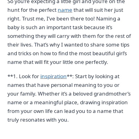
So you’re expecting a ⁤little girl and you’re on the
hunt for‍ the perfect
name
that will suit her ⁤just
right. Trust me, I’ve been ​there too! Naming a
baby is such an important task because it’s
something they will carry⁢ with them ⁢for‌ the rest of
their lives. That’s⁤ why I wanted to share some‍ tips
and tricks ⁤on how ​to ‍find ⁤the most beautiful girl’s
name that will fit your little one perfectly.
**1. Look ⁤for
inspiration
**: Start by looking at
names that have personal meaning to you or
your family. Whether it’s a beloved ⁢grandmother’s
name or a meaningful place, drawing inspiration
from your own life can lead you to a name⁤ that⁤
truly resonates with you.