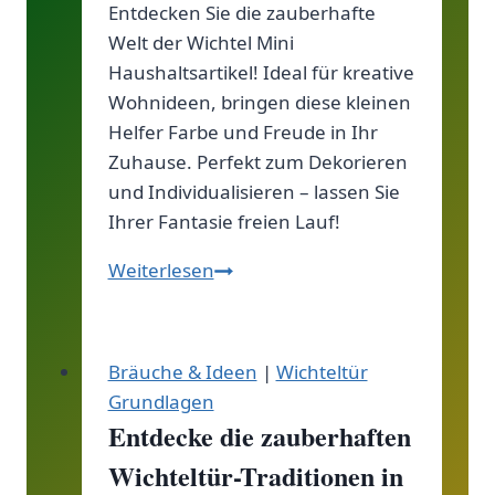
Entdecken Sie die zauberhafte
Welt der Wichtel Mini
Haushaltsartikel! Ideal für kreative
Wohnideen, bringen diese kleinen
Helfer Farbe und Freude in Ihr
Zuhause. Perfekt zum Dekorieren
und Individualisieren – lassen Sie
Ihrer Fantasie freien Lauf!
Wichtel
Weiterlesen
Mini
Haushaltsartikel
für
Bräuche & Ideen
|
Wichteltür
kreative
Grundlagen
Wohnideen
Entdecke die zauberhaften
und
Wichteltür-Traditionen in
Dekoration