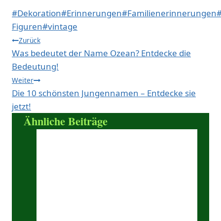
Schlagworte:
#
Dekoration
#
Erinnerungen
#
Familienerinnerungen
Figuren
#
vintage
Beitragsnavigation
Zurück
Was bedeutet der Name Ozean? Entdecke die
Bedeutung!
Weiter
Die 10 schönsten Jungennamen – Entdecke sie
jetzt!
Ähnliche Beiträge