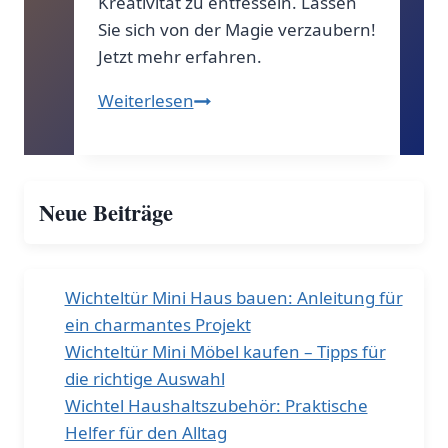
Kreativität zu entfesseln. Lassen
Sie sich von der Magie verzaubern!
Jetzt mehr erfahren.
Märchenhaftes
Weiterlesen
Geheimnis:
Was
verbirgt
Neue Beiträge
sich
hinter
einer
Wichteltür?
Wichteltür Mini Haus bauen: Anleitung für
ein charmantes Projekt
Wichteltür Mini Möbel kaufen – Tipps für
die richtige Auswahl
Wichtel Haushaltszubehör: Praktische
Helfer für den Alltag