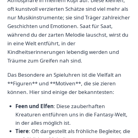
Atmosphäre​ in meinem Kopf‍ auf. Diese kleinen,
oft kunstvoll verzierten ⁣Schätze sind viel mehr als
nur Musikinstrumente;‍ sie⁤ sind Träger zahlreicher
​Geschichten und Emotionen. Saat für ⁢Saat,
während⁤ du der zarten Melodie lauschst, wirst ⁣du
in eine Welt⁢ entführt, in ​der
Kindheitserinnerungen lebendig werden und
Träume zum‌ Greifen nah sind.
Das ⁤Besondere an Spieluhren ist die ⁣Vielfalt ‍an
⁢**Figuren** und **Motiven**, die ​sie zieren
können. Hier sind ⁤einige ⁤der bekanntesten:
Feen und Elfen
: Diese zauberhaften
Kreaturen⁣ entführen uns in die⁢ Fantasy-Welt,⁢
in ‍der alles möglich ist.
Tiere
: Oft dargestellt als fröhliche Begleiter, die