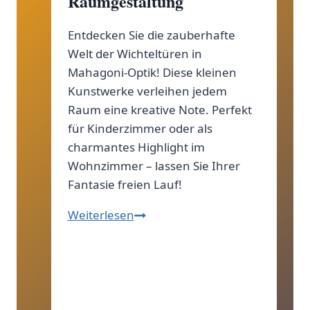
Raumgestaltung
Entdecken Sie die zauberhafte
Welt der Wichteltüren in
Mahagoni-Optik! Diese kleinen
Kunstwerke verleihen jedem
Raum eine kreative Note. Perfekt
für Kinderzimmer oder als
charmantes Highlight im
Wohnzimmer – lassen Sie Ihrer
Fantasie freien Lauf!
Wichteltür
Weiterlesen
in
Mahagoni-
Optik
für
kreative