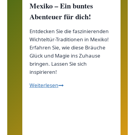
Mexiko – Ein buntes
Abenteuer für dich!
Entdecken Sie die faszinierenden
Wichteltür-Traditionen in Mexiko!
Erfahren Sie, wie diese Bräuche
Glück und Magie ins Zuhause
bringen. Lassen Sie sich
inspirieren!
Entdecke
Weiterlesen
die
zauberhaften
Wichteltür-
Traditionen
in
Mexiko