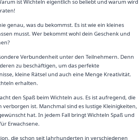
um ist ​Wichteln‍ eigentlich so⁤ beliebt‌ und ⁢warum​ wird
rraten!
ie genau, was du bekommst. Es ist wie ein kleines
​lassen musst. ⁤Wer bekommt ​wohl dein Geschenk und
hen?
esondere ⁣Verbundenheit ‍unter den⁤ Teilnehmern. Denn
⁤anderen zu beschäftigen, um ⁤das perfekte
sse, kleine Rätsel und​ auch eine Menge Kreativität.‍
chteln erhalten.
cht den Spaß ‌beim ⁢Wichteln aus. Es ist aufregend, die
 verborgen ⁤ist. Manchmal sind ​es lustige Kleinigkeiten,⁢
wünscht hat. In ​jedem Fall bringt​ Wichteln Spaß ⁤und
h für Erwachsene.
adition, die schon seit Jahrhunderten in verschiedenen ​