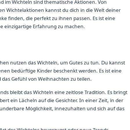
d ⁤im Wichteln‌ sind ​thematische ⁣Aktionen. Von‌
 ⁤Wichtelaktionen kannst‌ du ⁤dich in die Welt⁤ deiner‍
finden, ​die perfekt zu ihnen passen.‍ Es ist ‌eine ​
ne‌ einzigartige ‌Erfahrung zu ⁢machen.
en nutzen das Wichteln, um⁢ Gutes zu‍ tun. ⁢Du kannst
nen bedürftige Kinder beschenkt ⁤werden.⁤ Es ist eine
 das ​Gefühl von ⁢Weihnachten zu teilen.
ends bleibt das Wichteln eine zeitlose Tradition. Es bringt
ein Lächeln auf ⁣die Gesichter. In‍ einer Zeit, in ‌der
 wunderbare Möglichkeit, ⁢innezuhalten ⁣und ⁣sich⁣ auf ⁤das
 ⁤Art ​des​ Wichtelns ⁢bevorzugst​ oder ⁤neue ​Trends