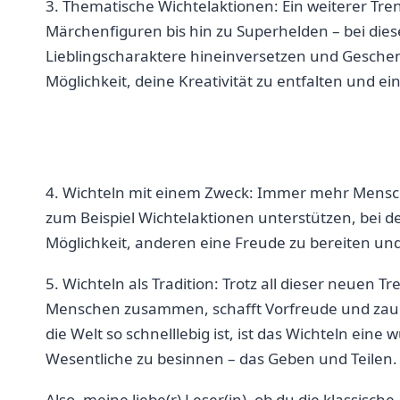
3. Thematische ⁤Wichtelaktionen: Ein weiterer ⁤Tren
Märchenfiguren bis hin⁣ zu Superhelden – bei diesen
Lieblingscharaktere hineinversetzen und Geschenke​ 
Möglichkeit, deine⁤ Kreativität zu entfalten und ei
4. Wichteln mit einem Zweck: Immer ‌mehr Mensch
zum Beispiel Wichtelaktionen unterstützen, bei⁤ de
Möglichkeit, anderen eine Freude zu ‍bereiten und
5. Wichteln als Tradition: Trotz all dieser ‌neuen Tr
Menschen zusammen, ‍schafft Vorfreude und ‌zaubert 
die Welt so schnelllebig ​ist, ‍ist das ‍Wichteln eine
Wesentliche zu besinnen – das​ Geben und Teilen.
Also,‌ meine liebe(r)⁣ Leser(in),⁣ ob du die klassische