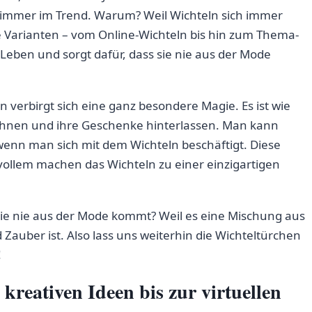
sie immer im Trend. Warum? ‍Weil Wichteln sich immer
ge Varianten – vom Online-Wichteln bis ‌hin⁢ zum⁣ Thema-
 ‌Leben und sorgt dafür,​ dass sie⁣ nie aus⁣ der ‍Mode
 verbirgt sich eine ganz ⁢besondere Magie.‍ Es ist wie
wohnen und⁢ ihre​ Geschenke hinterlassen. Man kann
 wenn man ​sich mit dem ⁢Wichteln beschäftigt. Diese ​
llem machen das Wichteln zu ‌einer​ einzigartigen
ie nie aus der‌ Mode ‌kommt? Weil es ⁢eine‌ Mischung‌ aus
Zauber ist.⁢ Also​ lass uns weiterhin die ‍Wichteltürchen
!
reativen ⁢Ideen bis zur​ virtuellen