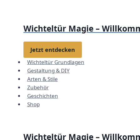
Zum
Inhalt
springen
Wichteltür Magie – Willkomm
Jetzt entdecken
Wichteltür Grundlagen
Gestaltung & DIY
Arten & Stile
Zubehör
Geschichten
Shop
Wichteltür Magie – Willkomm