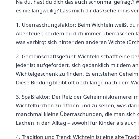
Na du, hast du dich das ⁢auch schonmal gefragt? War
⁢es nie langweilig? ‌Lass mich dir​ das Geheimnis ve
1. Überraschungsfaktor: Beim Wichteln weißt​ du n
Abenteuer, bei dem du dich⁤ immer ⁢überraschen 
was verbirgt ⁢sich hinter ‍den anderen Wichteltürc
2. Gemeinschaftsgefühl: Wichteln schafft eine ​b
‌jeder ist aufgefordert, sich ‌gedanklich ​mit dem 
Wichtelgeschenk ⁣zu finden. Es entstehen Geheimni
Diese Bindung bleibt oft⁤ noch ​lange nach ⁤dem ​Wi
3. Spaßfaktor: Der Reiz der Geheimniskrämerei‍ ma
⁣Wichteltürchen zu öffnen ​und zu​ sehen, ⁣was darin
manchmal kleine Überraschungen, die ‌man sich ge
Lachen ‍in den Alltag – sowohl für ⁢Kinder als auc
4. Tradition und Trend: ⁤Wichteln​ ist eine‌ alte Tr