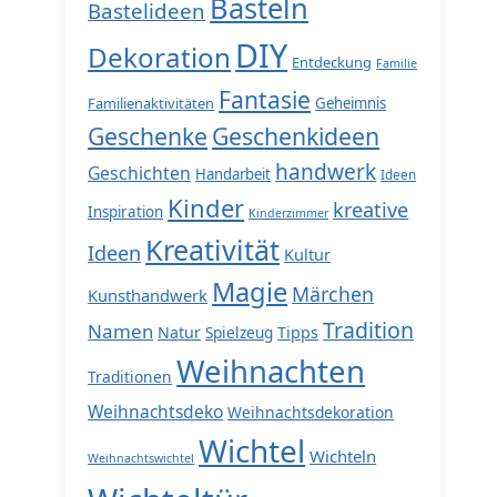
Basteln
Bastelideen
DIY
Dekoration
Entdeckung
Familie
Fantasie
Familienaktivitäten
Geheimnis
Geschenke
Geschenkideen
handwerk
Geschichten
Handarbeit
Ideen
Kinder
kreative
Inspiration
Kinderzimmer
Kreativität
Ideen
Kultur
Magie
Märchen
Kunsthandwerk
Tradition
Namen
Natur
Spielzeug
Tipps
Weihnachten
Traditionen
Weihnachtsdeko
Weihnachtsdekoration
Wichtel
Wichteln
Weihnachtswichtel