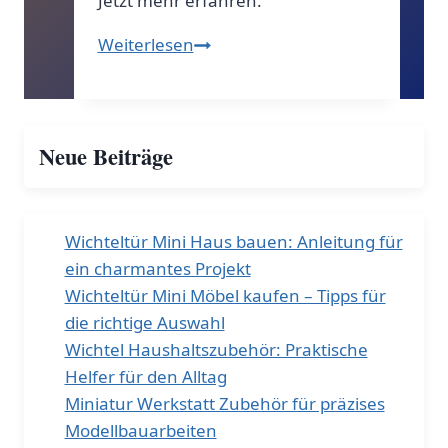
Jetzt mehr erfahren.
Märchenhaftes
Weiterlesen
Geheimnis:
Was
verbirgt
Neue Beiträge
sich
hinter
einer
Wichteltür?
Wichteltür Mini Haus bauen: Anleitung für
ein charmantes Projekt
Wichteltür Mini Möbel kaufen – Tipps für
die richtige Auswahl
Wichtel Haushaltszubehör: Praktische
Helfer für den Alltag
Miniatur Werkstatt Zubehör für präzises
Modellbauarbeiten