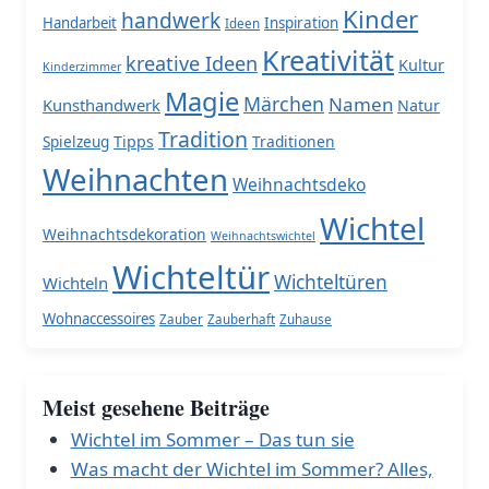
Kinder
handwerk
Handarbeit
Inspiration
Ideen
Kreativität
kreative Ideen
Kultur
Kinderzimmer
Magie
Märchen
Namen
Kunsthandwerk
Natur
Tradition
Spielzeug
Tipps
Traditionen
Weihnachten
Weihnachtsdeko
Wichtel
Weihnachtsdekoration
Weihnachtswichtel
Wichteltür
Wichteltüren
Wichteln
Wohnaccessoires
Zauber
Zauberhaft
Zuhause
Meist gesehene Beiträge
Wichtel im Sommer – Das tun sie
Was macht der Wichtel im Sommer? Alles,