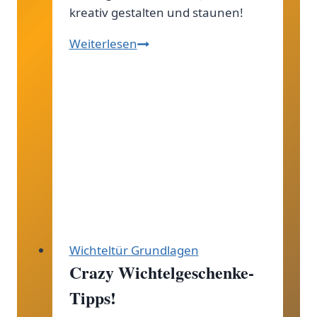
kreativ gestalten und staunen!
Entdecke
Weiterlesen
die
zauberhafte
Welt
der
maßgeschneiderten
Wichteltüren
–
Dein
Weg
zu
Wichteltür Grundlagen
magischen
Crazy Wichtelgeschenke-
Überraschungen!
Tipps!