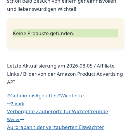
schon bald Besuch von einem geheimnisvollen
und liebenswürdigen Wichtel!
Keine Produkte gefunden.
Letzte Aktualisierung am 2026-08-05 / Affiliate
Links / Bilder von der Amazon Product Advertising
API
Schlagworte:
#
Geheimnis
#
gelüftet
#
Wichteltür
Beitragsnavigation
Zurück
Verborgene Zauberorte für Wichtelfreunde
Weiter
Aurorabann der verzauberten Eiswächter