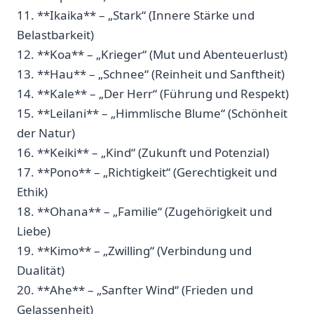
11. **Ikaika** –‍ „Stark“ (Innere Stärke und
Belastbarkeit)
12. **Koa** – ⁤„Krieger“ ‍(Mut und Abenteuerlust)
13. **Hau** – ​„Schnee“ ‍(Reinheit und Sanftheit)
14. **Kale** – „Der Herr“ (Führung und Respekt)
15. ‍**Leilani** – „Himmlische ⁣Blume“​ (Schönheit
der ⁢Natur)
16.​ **Keiki** – „Kind“ (Zukunft und Potenzial)
17. ⁣**Pono** ​– „Richtigkeit“ (Gerechtigkeit und
Ethik)
18. **Ohana** – ⁣„Familie“ (Zugehörigkeit und⁣
Liebe)
19. **Kimo** – „Zwilling“​ (Verbindung und
Dualität)
20.‌ **Ahe** – „Sanfter Wind“ (Frieden und
Gelassenheit)