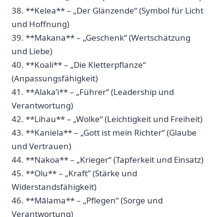
38. **Kelea** –​ „Der ​Glänzende“ (Symbol ⁣für Licht
und Hoffnung)
39. **Makana**‍ – „Geschenk“ (Wertschätzung⁤
und Liebe)
40. **Koali** –​ „Die Kletterpflanze“
(Anpassungsfähigkeit)
41. **Alaka’i** – ‍„Führer“ (Leadership und
Verantwortung)
42. **Lihau** –⁤ „Wolke“ (Leichtigkeit und Freiheit)
43. **Kaniela**⁢ – „Gott ist mein⁣ Richter“ (Glaube
und Vertrauen)
44. **Nakoa** – „Krieger“ (Tapferkeit​ und Einsatz)
45. **Olu** – „Kraft” (Stärke und
‍Widerstandsfähigkeit)
46. **Mālama**​ – „Pflegen“ (Sorge und
Verantwortung)