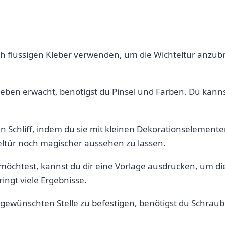
uch flüssigen Kleber verwenden, um die Wichteltür anzu
Leben erwacht, ⁢benötigst du⁣ Pinsel ​und⁤ Farben. Du kan
zten Schliff, indem du sie mit kleinen Dekorationseleme
hteltür noch magischer aussehen zu lassen.
ln möchtest, kannst‌ du dir ‍eine Vorlage ausdrucken, ⁢um
ringt viele Ergebnisse.
der gewünschten Stelle zu befestigen, benötigst du Schra