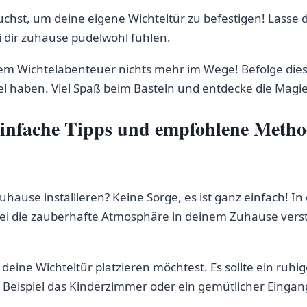
uchst, um deine eigene Wichteltür zu befestigen!⁢ Lasse d
ei dir zuhause pudelwohl fühlen.
nem Wichtelabenteuer⁣ nichts mehr im Wege! Befolge dies
haben. Viel​ Spaß beim⁣ Basteln und entdecke die Magie 
Einfache Tipps und empfohlene Methode
use installieren? Keine Sorge, es‍ ist ⁤ganz einfach! In di
bei die zauberhafte⁣ Atmosphäre⁣ in⁢ deinem Zuhause vers
eine Wichteltür platzieren möchtest. Es⁣ sollte ein ruhige
m ​Beispiel das Kinderzimmer oder ein gemütlicher Eingan