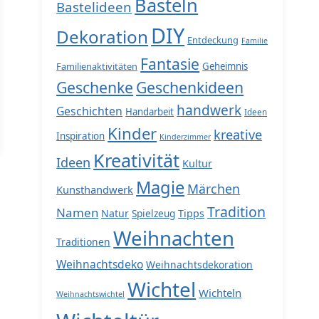
Basteln
Bastelideen
DIY
Dekoration
Entdeckung
Familie
Fantasie
Familienaktivitäten
Geheimnis
Geschenke
Geschenkideen
handwerk
Geschichten
Handarbeit
Ideen
Kinder
kreative
Inspiration
Kinderzimmer
Kreativität
Ideen
Kultur
Magie
Märchen
Kunsthandwerk
Tradition
Namen
Natur
Spielzeug
Tipps
Weihnachten
Traditionen
Weihnachtsdeko
Weihnachtsdekoration
Wichtel
Wichteln
Weihnachtswichtel