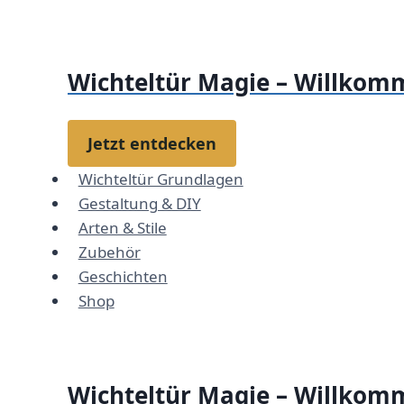
Zum
Inhalt
springen
Wichteltür Magie – Willkomm
Jetzt entdecken
Wichteltür Grundlagen
Gestaltung & DIY
Arten & Stile
Zubehör
Geschichten
Shop
Wichteltür Magie – Willkomm