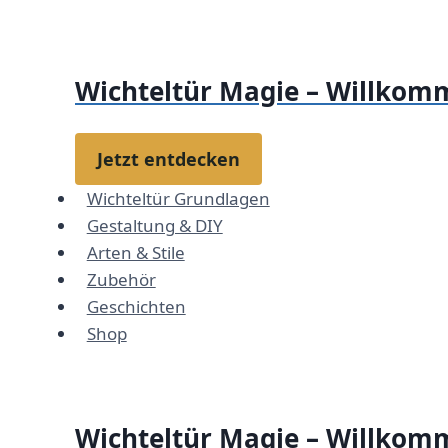
Zum
Inhalt
springen
Wichteltür Magie – Willkomm
Jetzt entdecken
Wichteltür Grundlagen
Gestaltung & DIY
Arten & Stile
Zubehör
Geschichten
Shop
Wichteltür Magie – Willkomm