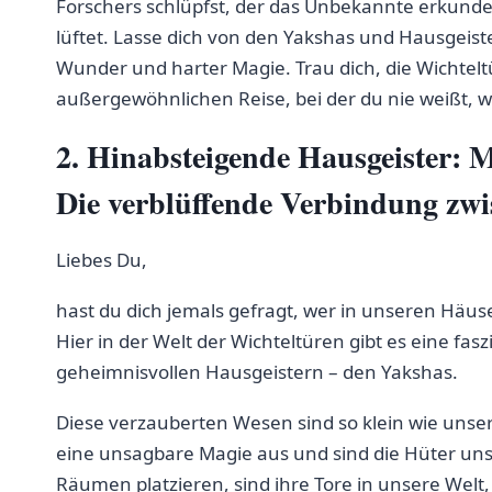
Forschers schlüpfst, der das Unbekannte erkunde
⁣lüftet. Lasse dich von den Yakshas und ‍Hausgeis
Wunder⁤ und harter Magie. Trau dich, die Wichteltü
außergewöhnlichen‌ Reise, ⁣bei der du nie⁢ weißt, 
2. Hinabsteigende Hausgeister: 
Die verblüffende‍ Verbindung zw
Liebes Du,
hast ⁣du ‌dich ‍jemals gefragt, ​wer in unseren Hä
Hier in der ⁢Welt der Wichteltüren gibt es ⁤eine 
geheimnisvollen Hausgeistern⁣ – den Yakshas.
Diese verzauberten Wesen sind so klein wie unser
eine unsagbare Magie aus und sind ⁣die Hüter unse
‌Räumen ⁢platzieren, sind ihre‌ Tore ‍in unsere ‍Wel