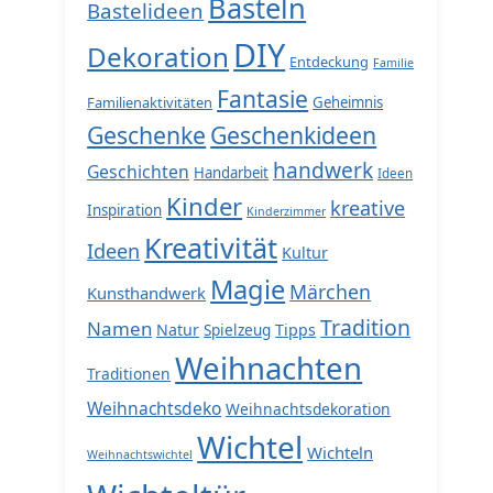
Basteln
Bastelideen
DIY
Dekoration
Entdeckung
Familie
Fantasie
Familienaktivitäten
Geheimnis
Geschenke
Geschenkideen
handwerk
Geschichten
Handarbeit
Ideen
Kinder
kreative
Inspiration
Kinderzimmer
Kreativität
Ideen
Kultur
Magie
Märchen
Kunsthandwerk
Tradition
Namen
Natur
Spielzeug
Tipps
Weihnachten
Traditionen
Weihnachtsdeko
Weihnachtsdekoration
Wichtel
Wichteln
Weihnachtswichtel