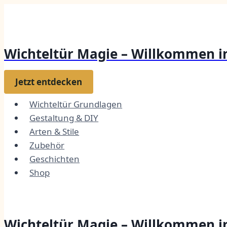
Zum
Inhalt
springen
Wichteltür Magie – Willkommen in
Jetzt entdecken
Wichteltür Grundlagen
Gestaltung & DIY
Arten & Stile
Zubehör
Geschichten
Shop
Wichteltür Magie – Willkommen in