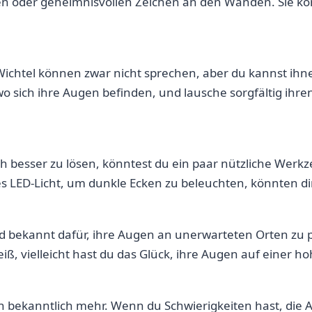
en oder geheimnisvollen Zeichen an ‍den Wänden. Sie könn
ie Wichtel können zwar nicht sprechen, aber du kannst ihn
wo sich ihre Augen befinden, ‍und lausche sorgfältig ihre
och besser​ zu lösen, könntest du ein paar nützliche We
es LED-Licht, um dunkle Ecken zu beleuchten, könnten dir
d bekannt dafür, ihre Augen an unerwarteten Orten‌ zu p
, vielleicht hast du das‌ Glück, ihre Augen auf einer h
n bekanntlich mehr. Wenn du Schwierigkeiten hast, die Au