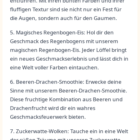
entführen. Mit ⁤ihren bunten ⁣Farben und ihrer
⁤fluffigen Textur sind sie nicht ⁢nur ein ⁤Fest⁢ für
die ‍Augen, ⁤sondern auch für den Gaumen.
5. Magisches ‍Regenbogen-Eis: Hol dir den
⁢Geschmack des Regenbogens mit ⁢unserem
magischen Regenbogen-Eis. Jeder ‌Löffel ⁢bringt‌
ein​ neues ‍Geschmackserlebnis​ und⁤ lässt dich in⁢
eine Welt voller Farben eintauchen.
6.⁣ Beeren-Drachen-Smoothie: ​Erwecke deine
Sinne mit ‍unserem ‌Beeren-Drachen-Smoothie.
Diese fruchtige Kombination ⁢aus Beeren und
Drachenfrucht wird dir ein wahres
Geschmacksfeuerwerk bieten.
7. Zuckerwatte-Wolken: ‍Tauche ein ‍in ⁣eine ⁣Welt
der süßen Träume mit unseren Zuckerwatte-