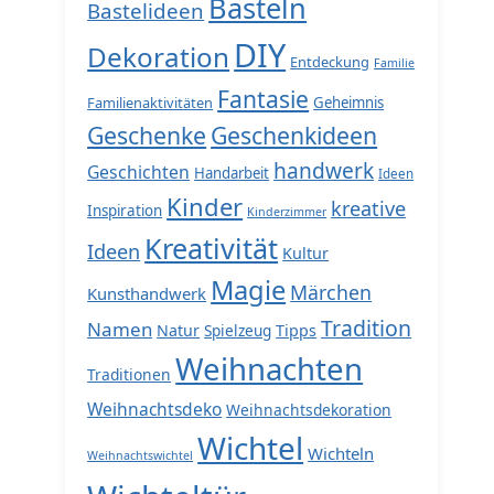
Basteln
Bastelideen
DIY
Dekoration
Entdeckung
Familie
Fantasie
Familienaktivitäten
Geheimnis
Geschenke
Geschenkideen
handwerk
Geschichten
Handarbeit
Ideen
Kinder
kreative
Inspiration
Kinderzimmer
Kreativität
Ideen
Kultur
Magie
Märchen
Kunsthandwerk
Tradition
Namen
Natur
Spielzeug
Tipps
Weihnachten
Traditionen
Weihnachtsdeko
Weihnachtsdekoration
Wichtel
Wichteln
Weihnachtswichtel