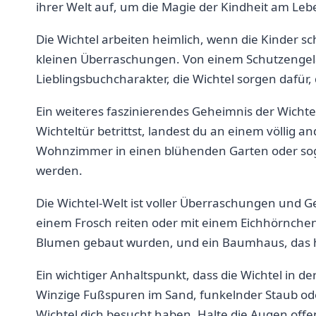
ihrer Welt auf, um die Magie der Kindheit am Leb
Die⁣ Wichtel arbeiten heimlich, wenn die Kinder s
kleinen Überraschungen.⁣ Von‌ einem Schutzengel
Lieblingsbuchcharakter, die ⁢Wichtel sorgen‌ dafür,
Ein weiteres faszinierendes Geheimnis ​der Wichtel
⁣Wichteltür betrittst, landest ⁤du an‍ einem völlig
Wohnzimmer⁢ in ⁤einen ⁣blühenden Garten oder sog
‍werden.
Die Wichtel-Welt ist voller Überraschungen und Geh
einem Frosch reiten oder mit einem⁤ Eichhörnchen F
⁣Blumen gebaut wurden, und ein Baumhaus, das 
Ein wichtiger Anhaltspunkt, dass die Wichtel in der
Winzige Fußspuren im Sand, funkelnder Staub oder
Wichtel dich besucht haben. Halte die Augen ⁢offe