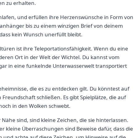
en zu erhalten.
chlafen, und erfüllen ihre Herzenswünsche in Form von‌
anhänger bis⁣ zu einem winzigen Brief von deinem
 dass kein Wunsch unerfüllt⁤ bleibt.
türen ⁣ist ihre Teleportationsfähigkeit. Wenn du ⁢eine
 anderen Ort in der Welt der Wichtel. Du kannst vom
ar in eine funkelnde Unterwasserwelt transportiert
eimnisse, die es zu entdecken gilt.‍ Du könntest ⁤auf
reundschaft schließen. ⁤Es gibt‍ Spielplätze, die auf
hoch in den Wolken schwebt.
 Nähe sind, sind kleine Zeichen, die sie hinterlassen.
 kleine Überraschungen sind Beweise⁣ dafür, dass‌ die
n und achte auf diese⁣ Zeichen, um ‍Hinweise auf die