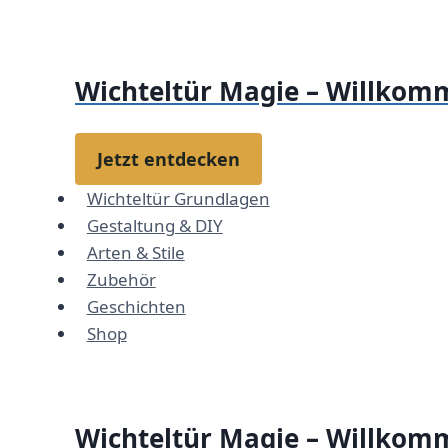
Zum
Inhalt
springen
Wichteltür Magie – Willkomm
Jetzt entdecken
Wichteltür Grundlagen
Gestaltung & DIY
Arten & Stile
Zubehör
Geschichten
Shop
Wichteltür Magie – Willkomm