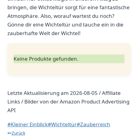
bringen, die Wichteltür sorgt für eine fantastische
Atmosphäre. Also, worauf⁣ wartest ⁢du⁣ noch?
Gönne‌ dir‌ eine Wichteltür und tauche ein⁢ in die
zauberhafte Welt der Wichtel!⁤
Keine Produkte gefunden.
Letzte Aktualisierung am 2026-08-05 / Affiliate
Links / Bilder von der Amazon Product Advertising
API
Schlagworte:
#
Kleiner Einblick
#
Wichteltür
#
Zauberreich
Beitragsnavigation
Zurück