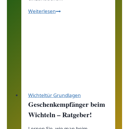
Feentür
Weiterlesen
Zubehör:
Was
du
wirklich
benötigst,
um
deine
Magie
zu
entfalten!
Wichteltür Grundlagen
Geschenkempfänger beim
Wichteln – Ratgeber!
Lernen Sie, wie man beim