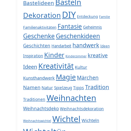
Basteln
Bastelideen
DIY
Dekoration
Entdeckung
Familie
Fantasie
Familienaktivitäten
Geheimnis
Geschenke
Geschenkideen
handwerk
Geschichten
Handarbeit
Ideen
Kinder
kreative
Inspiration
Kinderzimmer
Kreativität
Ideen
Kultur
Magie
Märchen
Kunsthandwerk
Tradition
Namen
Natur
Spielzeug
Tipps
Weihnachten
Traditionen
Weihnachtsdeko
Weihnachtsdekoration
Wichtel
Wichteln
Weihnachtswichtel