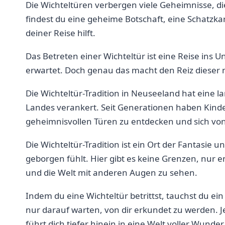
Die‍ Wichteltüren verbergen viele Geheimnisse,⁤ die
findest du​ eine geheime Botschaft, eine⁤ Schatzk
deiner Reise hilft.
Das Betreten‌ einer Wichteltür ist eine Reise ins‍ U
erwartet. Doch ⁤genau das macht den Reiz dieser ​
Die Wichteltür-Tradition in Neuseeland hat ‌eine la
Landes verankert. Seit ‌Generationen⁤ haben Kin
geheimnisvollen Türen zu entdecken ⁣und sich von
Die Wichteltür-Tradition ⁤ist ein Ort der ⁤Fantasie
geborgen⁢ fühlt. Hier gibt es keine Grenzen, nur e
und ‌die‌ Welt mit anderen Augen zu sehen.
Indem du eine Wichteltür betrittst, ⁣tauchst​ du e
nur darauf warten, von dir ⁤erkundet zu werden.⁣ J
führt dich​ tiefer​ hinein in ‍eine Welt ‍voller Wun