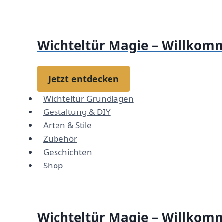
Zum
Inhalt
springen
Wichteltür Magie – Willkomm
Jetzt entdecken
Wichteltür Grundlagen
Gestaltung & DIY
Arten & Stile
Zubehör
Geschichten
Shop
Wichteltür Magie – Willkomm