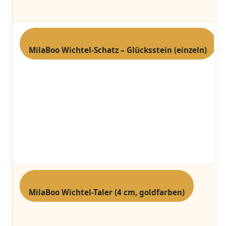
MilaBoo Wichtel-Schatz – Glücksstein (einzeln)
MilaBoo⁣ Wichtel-Taler (4 cm, goldfarben)