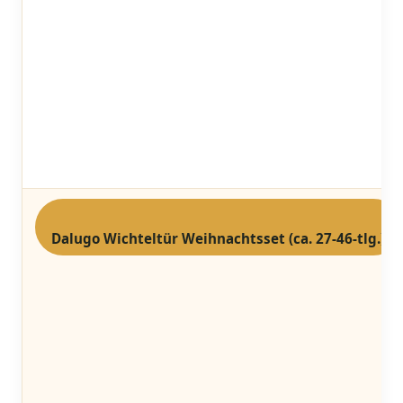
Dalugo Wichteltür Weihnachtsset (ca. 27-46-tlg.)