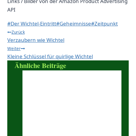
Links / Bilder von der Amazon Product Advertising
API
Schlagworte:
#
Der Wichtel-Eintritt
#
Geheimnisse
#
Zeitpunkt
Beitragsnavigation
Zurück
Verzaubern wie Wichtel
Weiter
Kleine Schlüssel für quirlige Wichtel
Ähnliche Beiträge