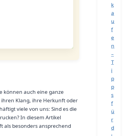
k
a
u
f
e
n
–
T
i
p
p
ie können ‍auch ​eine ganze
s
 ihren Klang, ihre Herkunft oder
f
tigt viele von uns: Sind ⁤es ​die
ü
drucken? In diesem Artikel
r
ft als besonders ansprechend⁤
d
i