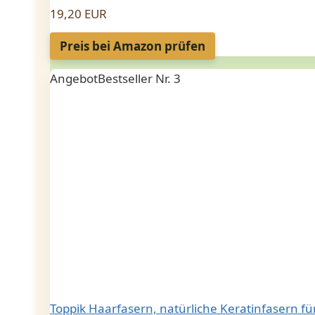
19,20 EUR
Preis bei Amazon prüfen
Angebot
Bestseller Nr. 3
Toppik Haarfasern, natürliche Keratinfasern fü