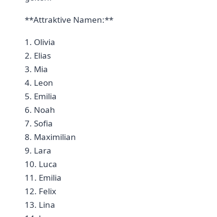
**Attraktive Namen:**
1. Olivia
2. ⁣Elias⁣
3. Mia
4. Leon
5. Emilia
6. Noah
7. Sofia ⁤
8. ⁣Maximilian⁢
9.​ Lara ‍
10.⁣ Luca
11. Emilia ​
12. Felix
13. Lina ‌