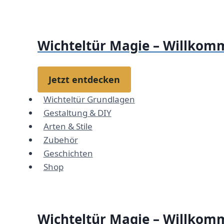
Zum
Inhalt
springen
Wichteltür Magie – Willkomm
Jetzt entdecken
Wichteltür Grundlagen
Gestaltung & DIY
Arten & Stile
Zubehör
Geschichten
Shop
Wichteltür Magie – Willkomm