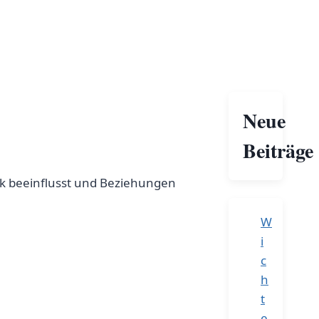
Neue
Beiträge
ck beeinflusst und Beziehungen
W
i
c
h
t
e