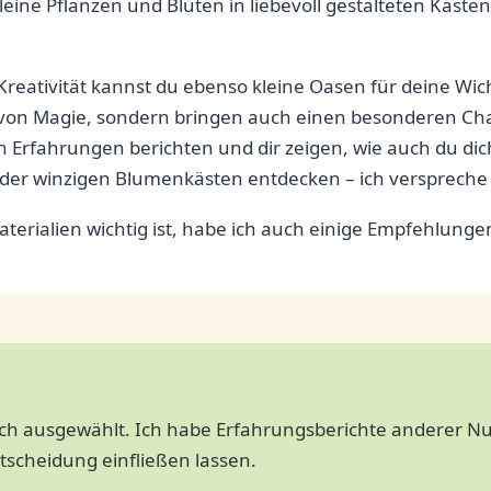
leine Pflanzen und Blüten‌ in liebevoll gestalteten Käste
e Kreativität kannst du ebenso kleine Oasen für deine Wic
von Magie, sondern bringen auch einen besonderen Char
en Erfahrungen berichten​ und ‍dir zeigen, wie auch du d
er ⁤winzigen Blumenkästen entdecken – ich verspreche dir
 Materialien wichtig ist, habe ich auch einige Empfehlun
dich ausgewählt. Ich habe Erfahrungsberichte anderer Nu
ntscheidung einfließen lassen.