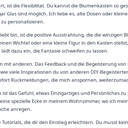
 ist die Flexibilität. Du kannst die Blumenkästen⁢ so gest
ar Glas sind möglich. Ich liebe es, alte Dosen oder klein
 zu personalisieren.
iebt bin, ist die positive Ausstrahlung, die die winzigen 
⁢ einen Wichtel oder eine kleine Figur in den Kasten stellst
lädt dazu ein, die Fantasie schweifen zu lassen.
nen mit anderen. Das Feedback und die Begeisterung von
 wie⁣ viele Inspirationen du von anderen DIY-Begeisterten a
ofort Rückmeldungen, die mich anspornen, ⁤weiterzuma
st ​das Gefühl, etwas Einzigartiges und‍ Persönliches zu s
eine⁤ spezielle Ecke ​in meinem Wohnzimmer, wo ich ⁤mein
äche anregen.
 Tutorials, die dir den Einstieg erleichtern. Du musst kein