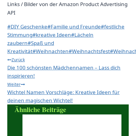
Links / Bilder von der Amazon Product Advertising
API
Schlagworte:
#
DIY Geschenke
#
Familie und Freunde
#
festliche
Stimmung
#
kreative Ideen
#
Lächeln
zaubern
#
Spaß und
Kreativität
#
Weihnachten
#
Weihnachtsfest
#
Weihnach
Beitragsnavigation
Zurück
Die 100 schönsten Mädchennamen – Lass dich
inspirieren!
Weiter
Wichtel Namen Vorschläge: Kreative Ideen für
deinen magischen Wichtel!
Ähnliche Beiträge