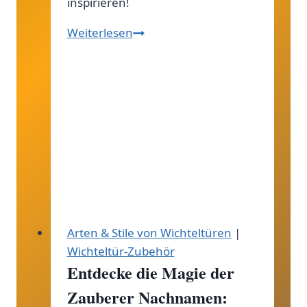
inspirieren!
Miniatur
Weiterlesen
Postkarten:
Kreative
Geschenkideen
für
Sammler
und
Liebhaber
Arten & Stile von Wichteltüren
|
Wichteltür-Zubehör
Entdecke die Magie der
Zauberer Nachnamen: