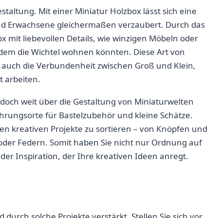
taltung. Mit​ einer Miniatur Holzbox ⁤lässt sich ‍eine
nd⁢ Erwachsene gleichermaßen verzaubert. Durch das
ox mit liebevollen Details, wie winzigen Möbeln oder‌
n dem die Wichtel wohnen könnten.⁤ Diese Art von
dern auch die⁣ Verbundenheit zwischen Groß und Klein,
 arbeiten.
doch weit über die Gestaltung von ​Miniaturwelten
ahrungsorte für Bastelzubehör und kleine Schätze.
en kreativen Projekte zu sortieren – von Knöpfen und⁣
oder Federn. Somit haben ‍Sie nicht⁢ nur Ordnung auf
der Inspiration, der Ihre kreativen Ideen⁤ anregt.
durch solche Projekte verstärkt. Stellen Sie sich vor,