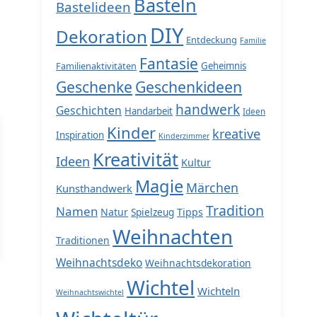
Basteln
Bastelideen
DIY
Dekoration
Entdeckung
Familie
Fantasie
Familienaktivitäten
Geheimnis
Geschenke
Geschenkideen
handwerk
Geschichten
Handarbeit
Ideen
Kinder
kreative
Inspiration
Kinderzimmer
Kreativität
Ideen
Kultur
Magie
Märchen
Kunsthandwerk
Tradition
Namen
Natur
Spielzeug
Tipps
Weihnachten
Traditionen
Weihnachtsdeko
Weihnachtsdekoration
Wichtel
Wichteln
Weihnachtswichtel