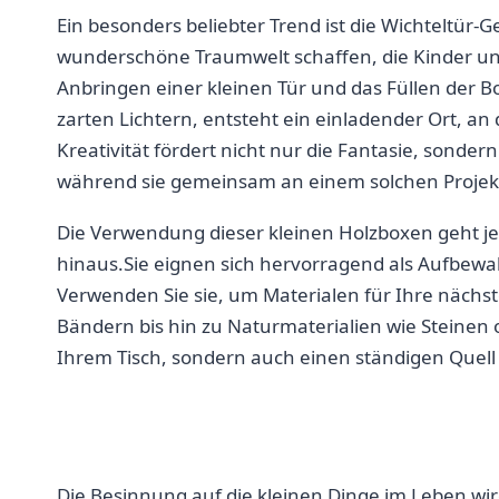
Ein besonders beliebter Trend ist‌ die Wichteltür-Ges
⁤wunderschöne⁤ Traumwelt schaffen, die Kinder u
Anbringen einer kleinen Tür und ‌das Füllen‌ der B
zarten Lichtern, entsteht ein einladender⁢ Ort, a
Kreativität‍ fördert​ nicht nur ‍die​ Fantasie, son
während sie gemeinsam an einem solchen Projekt
Die Verwendung dieser kleinen Holzboxen⁢ geht je
‍hinaus.Sie​ eignen sich hervorragend als Aufbew
Verwenden Sie sie, um Materialen für Ihre nächst
Bändern bis hin zu Naturmaterialien wie Steinen ⁣
Ihrem Tisch, sondern auch ⁢einen ständigen Quell ‍
Die Besinnung ‌auf die kleinen Dinge im Leben wird 