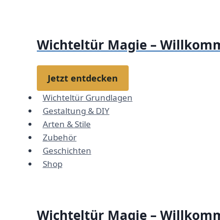
Zum
Inhalt
springen
Wichteltür Magie – Willkomm
Jetzt entdecken
Wichteltür Grundlagen
Gestaltung & DIY
Arten & Stile
Zubehör
Geschichten
Shop
Wichteltür Magie – Willkomm