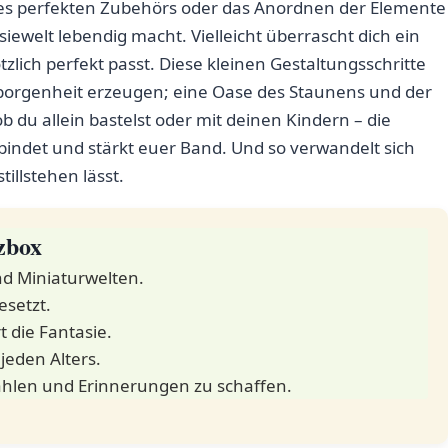
 des perfekten Zubehörs oder das Anordnen der Elemente
siewelt lebendig macht. Vielleicht überrascht dich ein
zlich ​perfekt passt. Diese kleinen Gestaltungsschritte
borgenheit erzeugen; eine Oase des Staunens​ und⁢ der​
ob du allein bastelst oder⁣ mit ‍deinen‌ Kindern – die
indet und stärkt euer Band. Und‍ so verwandelt sich
tillstehen lässt.
zbox
und Miniaturwelten.
esetzt.
 die Fantasie.
jeden Alters.
zählen und Erinnerungen zu ⁢schaffen.