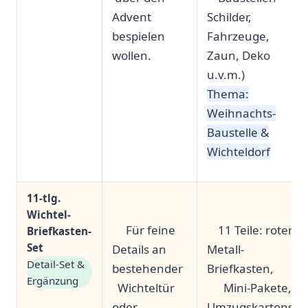
Advent
Schilder,
bespielen
Fahrzeuge,⁤
wollen.
Zaun, ​Deko
u.v.m.)
Thema:
Weihnachts-
Baustelle &
Wichteldorf
11-tlg.
​‍ ⁣ ​
‌⁣ ⁢ ⁤ ​
Wichtel-
‍ ​ ⁣ ‍ ‌ Für feine
⁢ ⁣ ⁣ ‍ 11 ⁤Teile: roter
Briefkasten-
Set
Details an
⁣Metall-
Detail-Set &
bestehender
Briefkasten,
⁢Ergänzung
⁢ ⁤ Wichteltür
⁣ ‍ ⁣ ‍ ⁣ ⁢ Mini-Pakete,
oder
Umzugskartons,‌