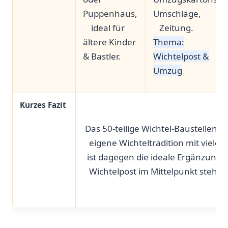
Puppenhaus,
Umschläge,
​ ‌ ‍⁤ ⁤ ‌ideal ‌für
‍ ​ ⁢ Zeitung.
ältere Kinder
Thema:
& Bastler.
Wichtelpost &
⁢ ‌
Umzug
Kurzes Fazit
⁢ ⁣
⁣‍ Das 50-teilige Wichtel-Baustellen-Se
‍ ⁢ ⁣ eigene ⁣Wichteltradition mit vie
‌ ‍ ist dagegen die ideale Ergänzung
‍ ‌ ⁣ Wichtelpost im Mittelpunkt stehen 
⁣ ⁤ ⁤ ‍