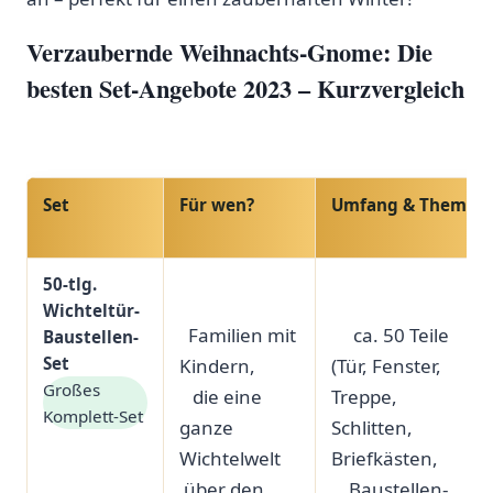
Verzaubernde Weihnachts-Gnome: Die
besten Set-Angebote 2023 – ‌Kurzvergleich
Set
Für ​wen?
Umfang & Thema
50-tlg.‍
⁣ ⁣
‌ ​ ​ ‍ ⁤ ‍
Wichteltür-
‍ ‍ ⁢Familien mit
​ ‌ ⁤ ‌ ​ ca. 50 Teile
Baustellen-
Set
Kindern,
(Tür, ​Fenster,
Großes
​ ‌ ⁢ die eine⁤
Treppe,
Komplett-Set
ganze
Schlitten,
Wichtelwelt
Briefkästen,
‍ ⁤über den
​ ⁢ ‍ ⁤ Baustellen-