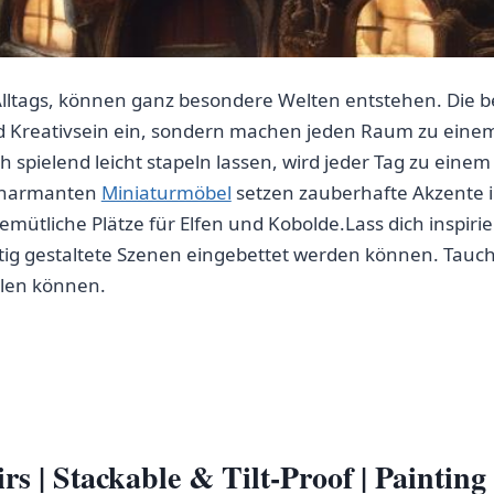
Alltags, können⁤ ganz besondere Welten entstehen. Die 
 Kreativsein ein, sondern⁤ machen jeden Raum zu einem⁢ 
ch ⁤spielend leicht stapeln lassen, wird jeder ​Tag zu ei
 charmanten
Miniaturmöbel
setzen zauberhafte Akzente 
ütliche Plätze für​ Elfen und Kobolde.Lass dich inspirier
ig gestaltete Szenen eingebettet werden können. Tauche 
hlen können.
s | Stackable &‍ Tilt-Proof ‌| Painting