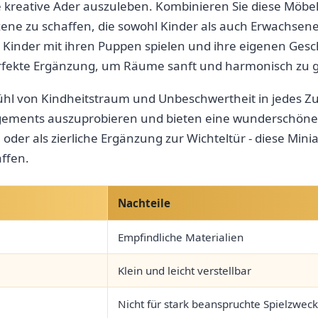
reative​ Ader ‍auszuleben. Kombinieren Sie diese Möbel 
e zu schaffen, die sowohl⁢ Kinder als auch Erwachsene in
o Kinder mit ihren Puppen spielen und⁣ ihre eigenen Gesch
perfekte Ergänzung, um ⁤Räume⁢ sanft und harmonisch zu 
hl von Kindheitstraum und Unbeschwertheit in jedes Zuh
gements auszuprobieren und bieten eine wunderschöne Ku
e ⁣oder als zierliche Ergänzung zur‍ Wichteltür ‌- diese‌ M
ffen.
Nachteile
Empfindliche Materialien
Klein und leicht verstellbar
Nicht für ⁤stark⁤ beanspruchte Spielzwec