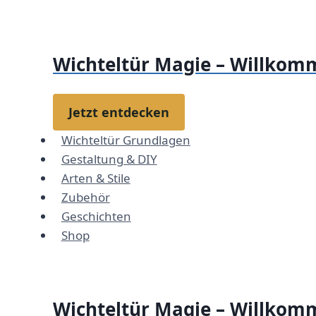
Zum
Inhalt
springen
Wichteltür Magie – Willkomm
Jetzt entdecken
Wichteltür Grundlagen
Gestaltung & DIY
Arten & Stile
Zubehör
Geschichten
Shop
Wichteltür Magie – Willkomm