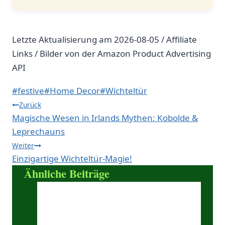
Letzte Aktualisierung am 2026-08-05 / Affiliate
Links / Bilder von der Amazon Product Advertising
API
Schlagworte:
#
festive
#
Home Decor
#
Wichteltür
Beitragsnavigation
Zurück
Magische Wesen in Irlands Mythen: Kobolde &
Leprechauns
Weiter
Einzigartige Wichteltür-Magie!
Ähnliche Beiträge