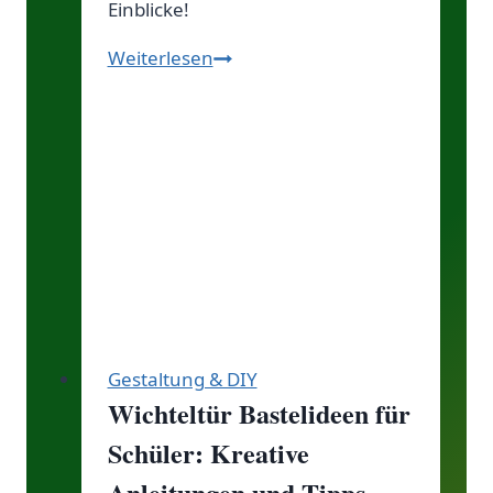
Einblicke!
Wichtel:
Weiterlesen
Alles,
was
du
wissen
musst!
Gestaltung & DIY
Wichteltür Bastelideen für
Schüler: Kreative
Anleitungen und Tipps