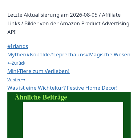
Letzte Aktualisierung am 2026-08-05 / Affiliate
Links / Bilder von der Amazon Product Advertising
API
Schlagworte:
#
Irlands
Mythen
#
Kobolde
#
Leprechauns
#
Magische Wesen
Beitragsnavigation
Zurück
Mini-Tiere zum Verlieben!
Weiter
Was ist eine Wichteltür? Festive Home Decor!
Ähnliche Beiträge