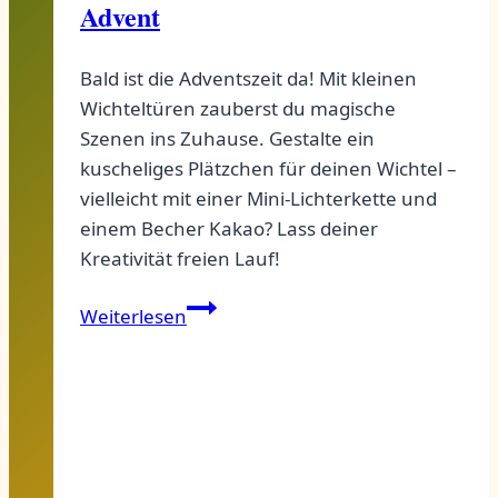
Advent
Bald ist die Adventszeit da! Mit kleinen
Wichteltüren zauberst du magische
Szenen ins Zuhause. Gestalte ein
kuscheliges Plätzchen für deinen Wichtel –
vielleicht mit einer Mini-Lichterkette und
einem Becher Kakao? Lass deiner
Kreativität freien Lauf!
Wichteltür
Weiterlesen
Ideen
für
simple
Szenen:
Kreative
Vorschläge