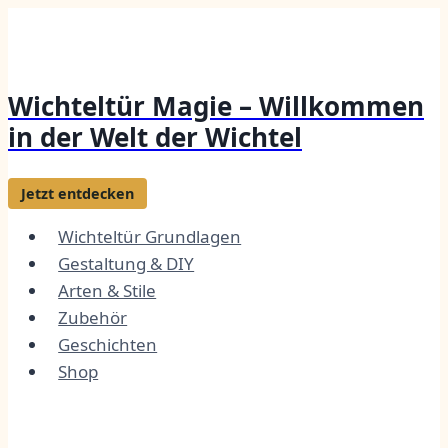
Zum
Inhalt
springen
Wichteltür Magie – Willkommen
in der Welt der Wichtel
Jetzt entdecken
Wichteltür Grundlagen
Gestaltung & DIY
Arten & Stile
Zubehör
Geschichten
Shop