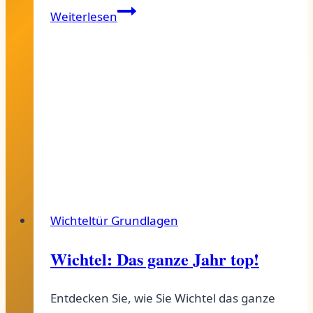
Wichteltür
Weiterlesen
Zubehör
kaufen:
So
machst
du
dein
Wichtelvergnügen
unvergesslich!
Wichteltür Grundlagen
Wichtel: Das ganze Jahr top!
Entdecken Sie, wie Sie Wichtel das ganze