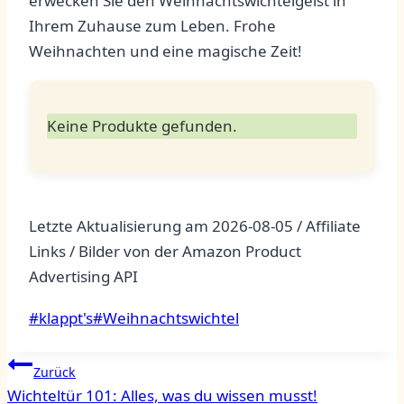
erwecken​ Sie den‌ Weihnachtswichtelgeist in
Ihrem Zuhause zum Leben. ⁢Frohe
‍Weihnachten und eine magische Zeit!
Keine Produkte gefunden.
Letzte Aktualisierung am 2026-08-05 / Affiliate
Links / Bilder von der Amazon Product
Advertising API
Schlagworte:
#
klappt's
#
Weihnachtswichtel
Beitragsnavigation
Zurück
Wichteltür 101: Alles, was du wissen musst!