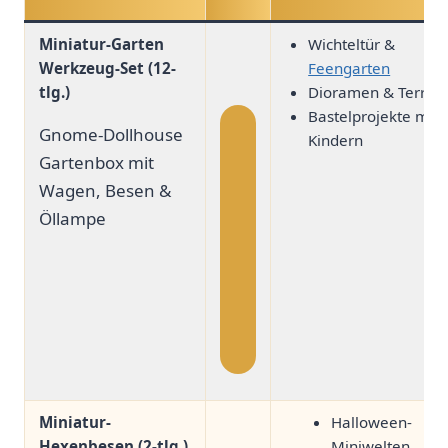
Miniatur-Garten
Wichteltür &
Werkzeug-Set (12-
Feengarten
‌ ⁢
tlg.)
Dioramen & Terrari
Bastelprojekte mit
Gnome-Dollhouse‍
Kindern
Gartenbox mit
Wagen, Besen &
⁤Öllampe
Miniatur-
Halloween-
⁤ ‌
Hexenbesen (2-tlg.)
Miniwelten