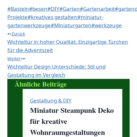
Schlagworte:
#
Basteln
#
besen
#
DIY
#
Garten
#
Gartenarbeit
#
gartend
Projekte
#
kreatives gestalten
#
miniatur-
gartenwerkzeuge
#
Miniaturgarten
#
werkzeuge
Beitragsnavigation
Zurück
Wichteltür in hoher Qualität: Einzigartige Türchen
für die Adventszeit
Weiter
Wichteltür Design Unterschiede: Stil und
Gestaltung im Vergleich
Ähnliche Beiträge
Gestaltung & DIY
Miniatur Steampunk Deko
für kreative
Wohnraumgestaltungen