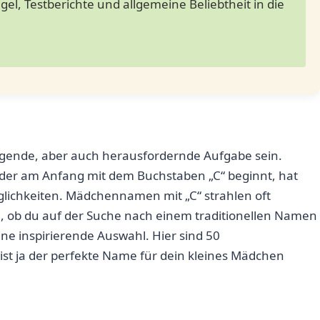
el, Testberichte und allgemeine Beliebtheit in die
nde,‌ aber ​auch herausfordernde⁢ Aufgabe sein.
​der am Anfang mit dem Buchstaben „C“ beginnt, hat
glichkeiten. Mädchennamen mit „C“ strahlen oft
l, ⁣ob​ du ⁢auf der​ Suche nach einem traditionellen​ Namen⁤
ine ‌inspirierende Auswahl. Hier ​sind 50
ist ja der perfekte Name für dein kleines⁢ Mädchen