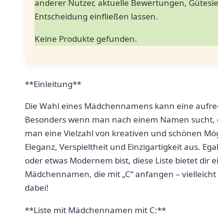
anderer Nutzer, aktuelle Bewertungen, Gütesieg
Entscheidung einfließen lassen.
Keine Produkte gefunden.
**Einleitung**
Die Wahl eines Mädchennamens kann eine aufrege
Besonders ​wenn ⁢man nach einem Namen ⁣sucht, 
man eine ⁢Vielzahl von⁣ kreativen und schönen Mö
Eleganz, ‍Verspieltheit und Einzigartigkeit aus. ‌Ega
oder etwas Modernem bist,⁢ diese⁣ Liste bietet dir e
Mädchennamen, die mit „C“ anfangen – vielleicht ⁣
dabei!
**Liste‌ mit Mädchennamen mit C:**