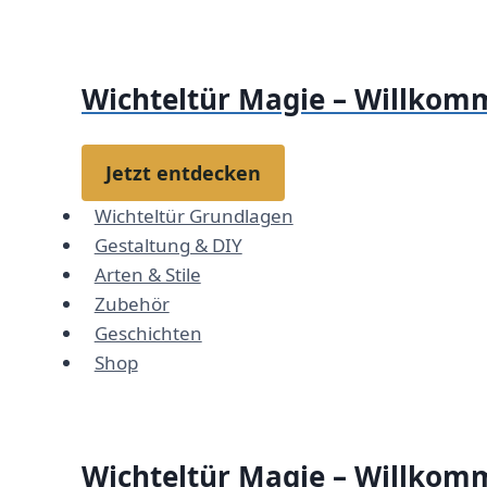
Zum
Inhalt
springen
Wichteltür Magie – Willkomm
Jetzt entdecken
Wichteltür Grundlagen
Gestaltung & DIY
Arten & Stile
Zubehör
Geschichten
Shop
Wichteltür Magie – Willkomm