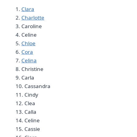
1.
Clara
‌
2. ⁢
Charlotte
⁣
3. Caroline
4. Celine‍
5.
Chloe
​
6.
Cora
7.
Celina
8. Christine ‌
9. Carla ⁣
10. Cassandra
11. Cindy
12. Clea
13. ‍Calla
14. Celine
15. ⁣Cassie ⁢