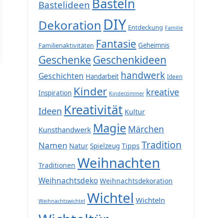
Basteln
Bastelideen
DIY
Dekoration
Entdeckung
Familie
Fantasie
Familienaktivitäten
Geheimnis
Geschenke
Geschenkideen
handwerk
Geschichten
Handarbeit
Ideen
Kinder
kreative
Inspiration
Kinderzimmer
Kreativität
Ideen
Kultur
Magie
Märchen
Kunsthandwerk
Tradition
Namen
Natur
Spielzeug
Tipps
Weihnachten
Traditionen
Weihnachtsdeko
Weihnachtsdekoration
Wichtel
Wichteln
Weihnachtswichtel