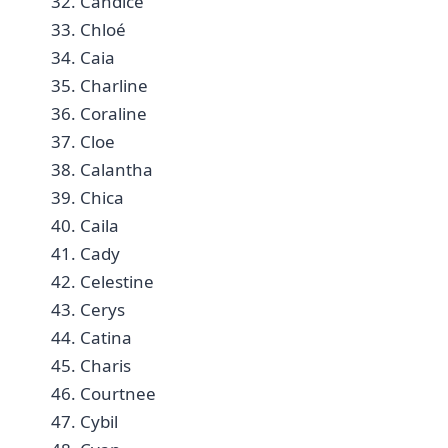
32. Candice
33. Chloé⁤
34. Caia ​
35. Charline⁤ ⁣
36. Coraline
37. Cloe ​
38. Calantha ⁣
39.‌ Chica
40. ⁢Caila
41. Cady ‌
42.⁢ Celestine ‌
43. Cerys ​
44. Catina
45. Charis ​
46. Courtnee
47. Cybil ⁢